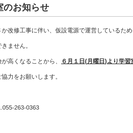
室のお知らせ
さか改修工事に伴い、仮設電源で運営しているため
できません。
険が高くなることから、
６
月１
日
(
月曜日
)
より学習
ご協力をお願いします。
.
055-263-0363