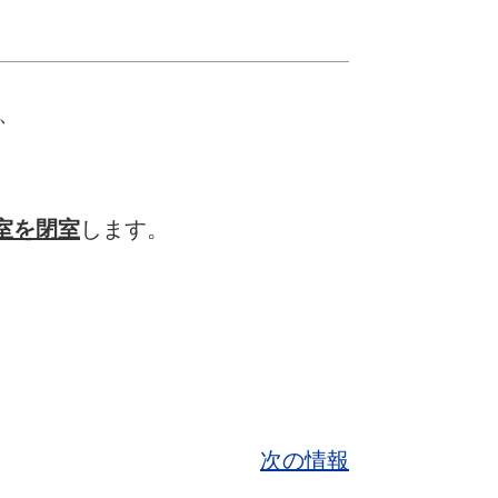
、
室を閉室
します。
次の情報